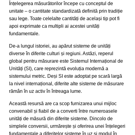
Înțelegerea măsurătorilor începe cu conceptul de
unitate – o cantitate standardizată definită prin tradiție
sau lege. Toate celelalte cantități de același tip pot fi
apoi exprimate ca multipli ai acestei unități
fundamentale.
De-a lungul istoriei, au apărut sisteme de unități
diverse în diferite culturi și regiuni. Astăzi, reperul
global pentru măsurare este Sistemul Internațional de
Unități (SI), care reprezintă evoluția modernă a
sistemului metric. Deși SI este adoptat pe scară largă
la nivel internațional, diferite alte sisteme de măsurare
rămân în uz activ în întreaga lume.
Această resursă are ca scop furnizarea unui mijloc
convenabil și fiabil de a converti între numeroasele
unități de măsură din diferite sisteme. Dincolo de
simplele conversii, urmărește și oferirea unei înțelegeri
fundamentale a diferitelor sisteme în uz și modul în