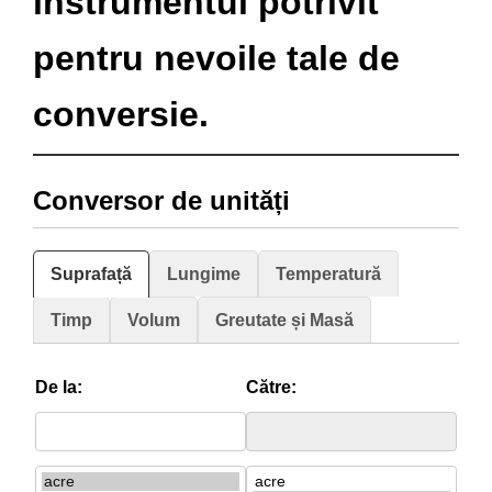
instrumentul potrivit
pentru nevoile tale de
conversie.
Conversor de unități
Suprafață
Lungime
Temperatură
Timp
Volum
Greutate și Masă
De la:
Către: