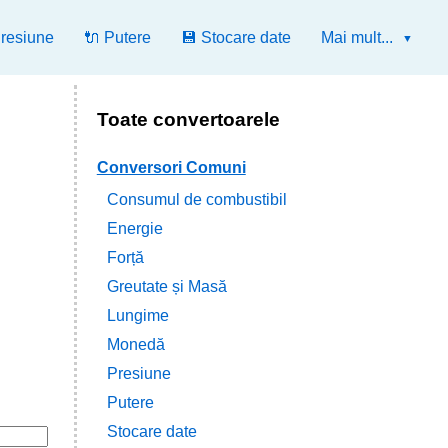
Presiune
🔌 Putere
💾 Stocare date
Mai mult...
Toate convertoarele
Conversori Comuni
Consumul de combustibil
Energie
Forță
Greutate și Masă
Lungime
Monedă
Presiune
Putere
Stocare date