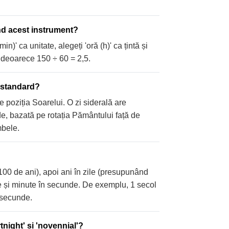
nd acest instrument?
in)' ca unitate, alegeți 'oră (h)' ca țintă și
e, deoarece 150 ÷ 60 = 2,5.
i standard?
e poziția Soarelui. O zi siderală are
e, bazată pe rotația Pământului față de
mbele.
= 100 de ani), apoi ani în zile (presupunând
ute și minute în secunde. De exemplu, 1 secol
 secunde.
tnight' și 'novennial'?