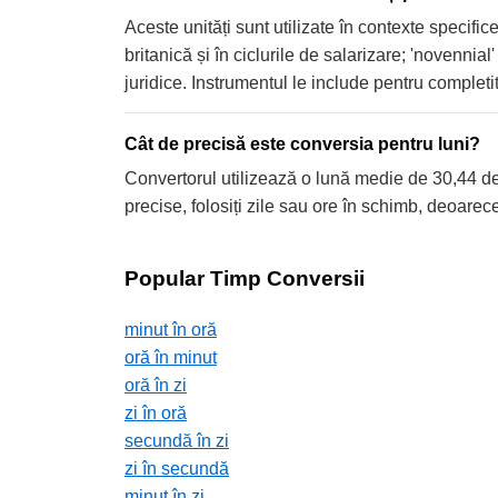
Aceste unități sunt utilizate în contexte specific
britanică și în ciclurile de salarizare; 'novennia
juridice. Instrumentul le include pentru completi
Cât de precisă este conversia pentru luni?
Convertorul utilizează o lună medie de 30,44 de 
precise, folosiți zile sau ore în schimb, deoarece
Popular Timp Conversii
minut în oră
oră în minut
oră în zi
zi în oră
secundă în zi
zi în secundă
minut în zi