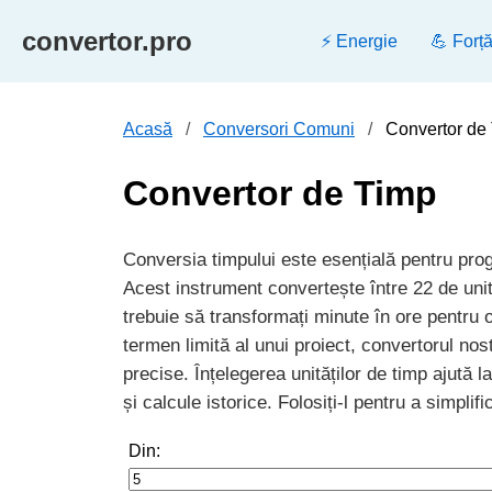
convertor.pro
⚡ Energie
💪 Forț
Acasă
Conversori Comuni
Convertor de
Convertor de Timp
Conversia timpului este esențială pentru progr
Acest instrument convertește între 22 de unită
trebuie să transformați minute în ore pentru o
termen limită al unui proiect, convertorul nos
precise. Înțelegerea unităților de timp ajută l
și calcule istorice. Folosiți-l pentru a simpli
Din: