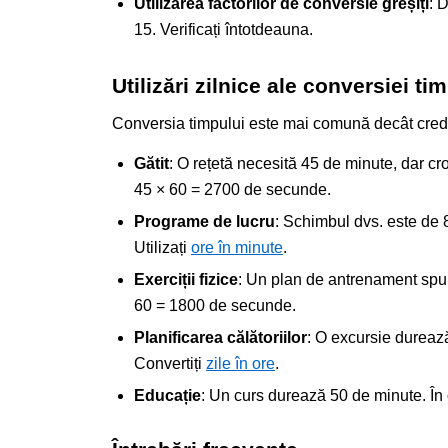
Utilizarea factorilor de conversie greșiți
: 
15. Verificați întotdeauna.
Utilizări zilnice ale conversiei ti
Conversia timpului este mai comună decât credeți.
Gătit
: O rețetă necesită 45 de minute, dar cr
45 × 60 = 2700 de secunde.
Programe de lucru
: Schimbul dvs. este de 8
Utilizați
ore în minute
.
Exerciții fizice
: Un plan de antrenament spu
60 = 1800 de secunde.
Planificarea călătoriilor
: O excursie durează 
Convertiți
zile în ore
.
Educație
: Un curs durează 50 de minute. În 