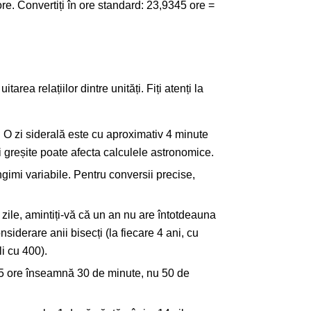
ore. Convertiți în ore standard: 23,9345 ore =
area relațiilor dintre unități. Fiți atenți la
: O zi siderală este cu aproximativ 4 minute
ii greșite poate afecta calculele astronomice.
ngimi variabile. Pentru conversii precise,
n zile, amintiți-vă că un an nu are întotdeauna
nsiderare anii bisecți (la fiecare 4 ani, cu
li cu 400).
,5 ore înseamnă 30 de minute, nu 50 de