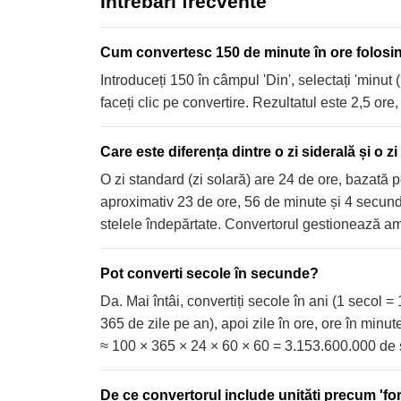
Întrebări frecvente
Cum convertesc 150 de minute în ore folosi
Introduceți 150 în câmpul 'Din', selectați 'minut (m
faceți clic pe convertire. Rezultatul este 2,5 or
Care este diferența dintre o zi siderală și o z
O zi standard (zi solară) are 24 de ore, bazată p
aproximativ 23 de ore, 56 de minute și 4 secund
stelele îndepărtate. Convertorul gestionează a
Pot converti secole în secunde?
Da. Mai întâi, convertiți secole în ani (1 secol 
365 de zile pe an), apoi zile în ore, ore în min
≈ 100 × 365 × 24 × 60 × 60 = 3.153.600.000 de
De ce convertorul include unități precum 'for