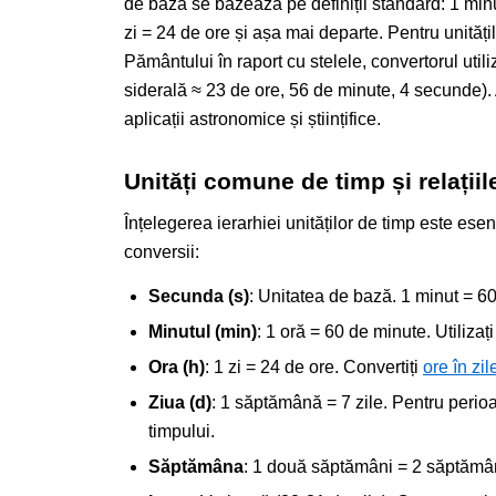
de bază se bazează pe definiții standard: 1 min
zi = 24 de ore și așa mai departe. Pentru unități
Pământului în raport cu stelele, convertorul utili
siderală ≈ 23 de ore, 56 de minute, 4 secunde).
aplicații astronomice și științifice.
Unități comune de timp și relațiile
Înțelegerea ierarhiei unităților de timp este esenț
conversii:
Secunda (s)
: Unitatea de bază. 1 minut = 
Minutul (min)
: 1 oră = 60 de minute. Utilizaț
Ora (h)
: 1 zi = 24 de ore. Convertiți
ore în zil
Ziua (d)
: 1 săptămână = 7 zile. Pentru perio
timpului.
Săptămâna
: 1 două săptămâni = 2 săptămâ