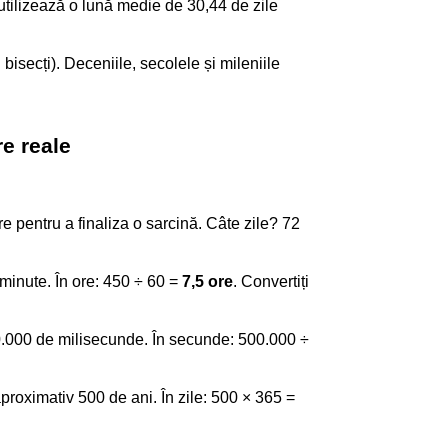
 utilizează o lună medie de 30,44 de zile
 bisecți). Deceniile, secolele și mileniile
e reale
re pentru a finaliza o sarcină. Câte zile? 72
minute. În ore: 450 ÷ 60 =
7,5 ore
. Convertiți
0.000 de milisecunde. În secunde: 500.000 ÷
proximativ 500 de ani. În zile: 500 × 365 =