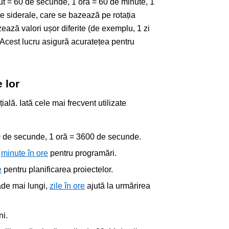
ut = 60 de secunde, 1 oră = 60 de minute, 1
le siderale, care se bazează pe rotația
zează valori ușor diferite (de exemplu, 1 zi
 Acest lucru asigură acuratețea pentru
 lor
ială. Iată cele mai frecvent utilizate
60 de secunde, 1 oră = 3600 de secunde.
i
minute în ore
pentru programări.
e
pentru planificarea proiectelor.
ade mai lungi,
zile în ore
ajută la urmărirea
ni.