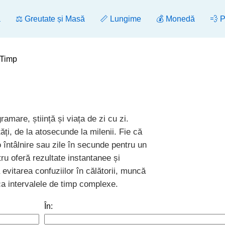
ă
⚖️ Greutate și Masă
📏 Lungime
💰 Monedă
💨 
 Timp
amare, știință și viața de zi cu zi.
ți, de la atosecunde la milenii. Fie că
 întâlnire sau zile în secunde pentru un
tru oferă rezultate instantanee și
a evitarea confuziilor în călătorii, muncă
fica intervalele de timp complexe.
În: