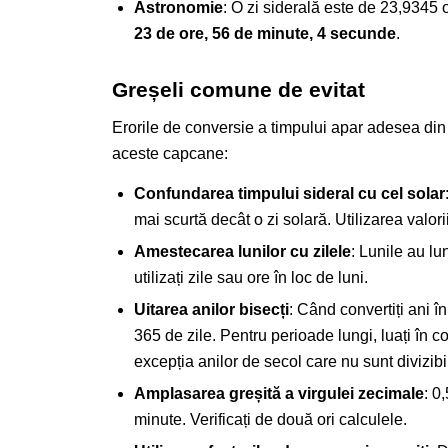
Astronomie
: O zi siderală este de 23,9345 
23 de ore, 56 de minute, 4 secunde
.
Greșeli comune de evitat
Erorile de conversie a timpului apar adesea din uit
aceste capcane:
Confundarea timpului sideral cu cel solar
mai scurtă decât o zi solară. Utilizarea valor
Amestecarea lunilor cu zilele
: Lunile au lu
utilizați zile sau ore în loc de luni.
Uitarea anilor bisecți
: Când convertiți ani î
365 de zile. Pentru perioade lungi, luați în co
excepția anilor de secol care nu sunt divizibi
Amplasarea greșită a virgulei zecimale
: 0
minute. Verificați de două ori calculele.