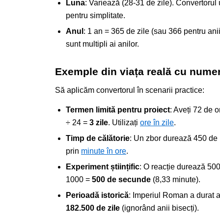
Luna
: Variează (28-31 de zile). Convertorul
pentru simplitate.
Anul
: 1 an = 365 de zile (sau 366 pentru anii
sunt multipli ai anilor.
Exemple din viața reală cu numer
Să aplicăm convertorul în scenarii practice:
Termen limită pentru proiect
: Aveți 72 de o
÷ 24 =
3 zile
. Utilizați
ore în zile
.
Timp de călătorie
: Un zbor durează 450 de 
prin
minute în ore
.
Experiment științific
: O reacție durează 50
1000 =
500 de secunde
(8,33 minute).
Perioadă istorică
: Imperiul Roman a durat a
182.500 de zile
(ignorând anii bisecți).