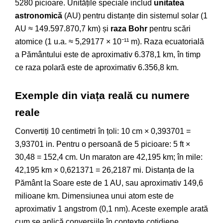
5280 picioare. Unitățile speciale includ
unitatea
astronomică
(AU) pentru distanțe din sistemul solar (1
AU ≈ 149.597.870,7 km) și
raza Bohr
pentru scări
atomice (1 u.a. ≈ 5,29177 × 10⁻¹¹ m). Raza ecuatorială
a Pământului este de aproximativ 6.378,1 km, în timp
ce raza polară este de aproximativ 6.356,8 km.
Exemple din viața reală cu numere
reale
Convertiți 10 centimetri în țoli: 10 cm × 0,393701 =
3,93701 in. Pentru o persoană de 5 picioare: 5 ft ×
30,48 = 152,4 cm. Un maraton are 42,195 km; în mile:
42,195 km × 0,621371 = 26,2187 mi. Distanța de la
Pământ la Soare este de 1 AU, sau aproximativ 149,6
milioane km. Dimensiunea unui atom este de
aproximativ 1 angstrom (0,1 nm). Aceste exemple arată
cum se aplică conversiile în contexte cotidiene.