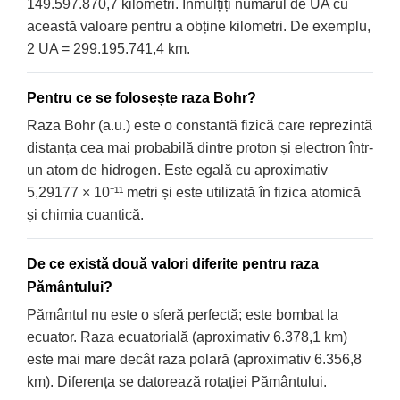
149.597.870,7 kilometri. Înmulțiți numărul de UA cu
această valoare pentru a obține kilometri. De exemplu,
2 UA = 299.195.741,4 km.
Pentru ce se folosește raza Bohr?
Raza Bohr (a.u.) este o constantă fizică care reprezintă
distanța cea mai probabilă dintre proton și electron într-
un atom de hidrogen. Este egală cu aproximativ
5,29177 × 10⁻¹¹ metri și este utilizată în fizica atomică
și chimia cuantică.
De ce există două valori diferite pentru raza
Pământului?
Pământul nu este o sferă perfectă; este bombat la
ecuator. Raza ecuatorială (aproximativ 6.378,1 km)
este mai mare decât raza polară (aproximativ 6.356,8
km). Diferența se datorează rotației Pământului.