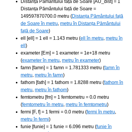
Distanța Pământului față de Soare [AU_dist] = 1
Distanța Pământului față de Soare =
149597870700.0 metru (
Distanța Pământului față
de Soare în metru
,
metru în Distanța Pământului
față de Soare
)
ell [ell] = 1 ell = 1.143 metru (
ell în metru
,
metru în
ell
)
exameter [Em] = 1 exameter = 1e+18 metru
(
exameter în metru
,
metru în exameter
)
famn [famn] = 1 famn = 1.781333 metru (
famn în
metru
,
metru în famn
)
fathom [fath] = 1 fathom = 1.8288 metru (
fathom în
metru
,
metru în fathom
)
femtometru [fm] = 1 femtometru = 0.0 metru
(
femtometru în metru
,
metru în femtometru
)
fermi [F, f] = 1 fermi = 0.0 metru (
fermi în metru
,
metru în fermi
)
funie [funie] = 1 funie = 6.096 metru (
funie în