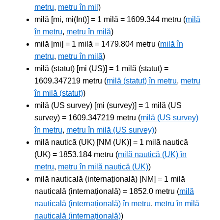
metru
,
metru în mil
)
milă [mi, mi(Int)] = 1 milă = 1609.344 metru (
milă
în metru
,
metru în milă
)
milă [mi] = 1 milă = 1479.804 metru (
milă în
metru
,
metru în milă
)
milă (statut) [mi (US)] = 1 milă (statut) =
1609.347219 metru (
milă (statut) în metru
,
metru
în milă (statut)
)
milă (US survey) [mi (survey)] = 1 milă (US
survey) = 1609.347219 metru (
milă (US survey)
în metru
,
metru în milă (US survey)
)
milă nautică (UK) [NM (UK)] = 1 milă nautică
(UK) = 1853.184 metru (
milă nautică (UK) în
metru
,
metru în milă nautică (UK)
)
milă nauticală (internațională) [NM] = 1 milă
nauticală (internațională) = 1852.0 metru (
milă
nauticală (internațională) în metru
,
metru în milă
nauticală (internațională)
)