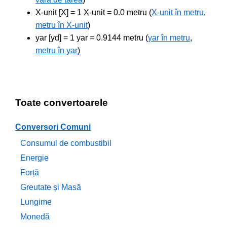
X-unit [X] = 1 X-unit = 0.0 metru (
X-unit în metru
,
metru în X-unit
)
yar [yd] = 1 yar = 0.9144 metru (
yar în metru
,
metru în yar
)
Toate convertoarele
Conversori Comuni
Consumul de combustibil
Energie
Forță
Greutate și Masă
Lungime
Monedă