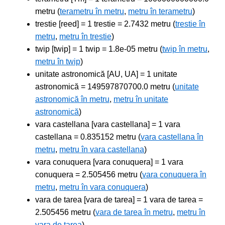
metru (
terametru în metru
,
metru în terametru
)
trestie [reed] = 1 trestie = 2.7432 metru (
trestie în
metru
,
metru în trestie
)
twip [twip] = 1 twip = 1.8e-05 metru (
twip în metru
,
metru în twip
)
unitate astronomică [AU, UA] = 1 unitate
astronomică = 149597870700.0 metru (
unitate
astronomică în metru
,
metru în unitate
astronomică
)
vara castellana [vara castellana] = 1 vara
castellana = 0.835152 metru (
vara castellana în
metru
,
metru în vara castellana
)
vara conuquera [vara conuquera] = 1 vara
conuquera = 2.505456 metru (
vara conuquera în
metru
,
metru în vara conuquera
)
vara de tarea [vara de tarea] = 1 vara de tarea =
2.505456 metru (
vara de tarea în metru
,
metru în
vara de tarea
)