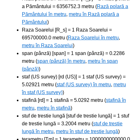
a Pământului = 6356752.3 metru (
Rază polară a
Pământului în metru
,
metru în Rază polară a
Pământului
)
Raza Soarelui [R_s] = 1 Raza Soarelui =
695700000.0 metru (
Raza Soarelui în metru
,
metru în Raza Soarelui
)
span (pânză) [span] = 1 span (pânză) = 0.2286
metru (
span (pânză) în metru
,
metru în span
(pânză)
)
staf (US survey) [rd (US)] = 1 staf (US survey) =
5.02921 metru (
staf (US survey) în metru
,
metru
în staf (US survey)
)
stafină [rd] = 1 stafină = 5.0292 metru (
stafină în
metru
,
metru în stafină
)
stuf de trestie lungă [stuf de trestie lungă] = 1 stuf
de trestie lungă = 3.2004 metru (
stuf de trestie
lungă în metru
,
metru în stuf de trestie lungă
)
terametru [Tm] = 1 terametru = 1000000000000.0