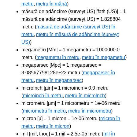
metru
,
metru în mână
)
măsură de adâncime (surveyt US) [fath (US)] = 1
măsură de adâncime (surveyt US) = 1.828804
metru (
măsură de adâncime (surveyt US) în
metru
,
metru în măsură de adâncime (surveyt
US)
)
megametru [Mm] = 1 megametru = 1000000.0
metru (
megametru în metru
,
metru în megametru
)
megaparsec [Mpc] = 1 megaparsec =
3.08567758128e+22 metru (
megaparsec în
metru
,
metru în megaparsec
)
microinch [µin] = 1 microinch = 0.0 metru
(
microinch în metru
,
metru în microinch
)
micrometru [µm] = 1 micrometru = 1e-06 metru
(
micrometru în metru
,
metru în micrometru
)
micron [µ] = 1 micron = 1e-06 metru (
micron în
metru
,
metru în micron
)
mil [mil, thou] = 1 mil = 2.5e-05 metru (
mil în