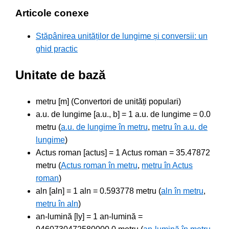
Articole conexe
Stăpânirea unităților de lungime și conversii: un
ghid practic
Unitate de bază
metru [m] (Convertori de unități populari)
a.u. de lungime [a.u., b] = 1 a.u. de lungime = 0.0
metru (
a.u. de lungime în metru
,
metru în a.u. de
lungime
)
Actus roman [actus] = 1 Actus roman = 35.47872
metru (
Actus roman în metru
,
metru în Actus
roman
)
aln [aln] = 1 aln = 0.593778 metru (
aln în metru
,
metru în aln
)
an-lumină [ly] = 1 an-lumină =