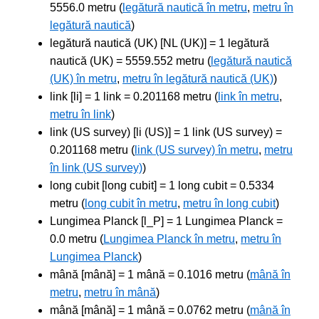
5556.0 metru (
legătură nautică în metru
,
metru în
legătură nautică
)
legătură nautică (UK) [NL (UK)] = 1 legătură
nautică (UK) = 5559.552 metru (
legătură nautică
(UK) în metru
,
metru în legătură nautică (UK)
)
link [li] = 1 link = 0.201168 metru (
link în metru
,
metru în link
)
link (US survey) [li (US)] = 1 link (US survey) =
0.201168 metru (
link (US survey) în metru
,
metru
în link (US survey)
)
long cubit [long cubit] = 1 long cubit = 0.5334
metru (
long cubit în metru
,
metru în long cubit
)
Lungimea Planck [l_P] = 1 Lungimea Planck =
0.0 metru (
Lungimea Planck în metru
,
metru în
Lungimea Planck
)
mână [mână] = 1 mână = 0.1016 metru (
mână în
metru
,
metru în mână
)
mână [mână] = 1 mână = 0.0762 metru (
mână în