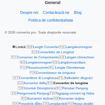
General
Despre noi
Contactează-ne
Blog
Politica de confidențialitate
© 2026 convertor.pro. Toate drepturile rezervate.
🇬🇧
🇩🇰
🌐 Limbă:
Length Converter
Længdeomregner
🇪🇸
Convertidor de Longitud
🇵🇹
🇩🇪
Conversor de Comprimento
Längen-Umrechner
🇳🇴
🇸🇪
Lengdeomregner
Längdomvandlare
🇫🇮
🇳🇱
Pituusmuunnin
Lengte Omrekenaar
🇫🇷
Convertisseur de longueur
🇮🇹
🇵🇱
Convertitore di Lunghezza
Kalkulator długości
🇨🇿
🇷🇴
Konvertor délky
Convertor de lungime
🇹🇷
🇲🇾
Uzunluk Dönüştürücü
Penukar Panjang
🇮🇩
🇵🇭
Pengonversi Panjang
Tagapag-convert ng Haba
🇷🇸
🇭🇷
Konvertor dužine
Konverter duljine
🇸🇰
🇮🇸
🇭🇺
Prevodník dĺžky
Lengdarskíti
Hossz átváltó