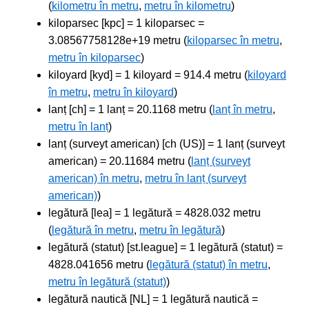
(
kilometru în metru
,
metru în kilometru
)
kiloparsec [kpc] = 1 kiloparsec =
3.08567758128e+19 metru (
kiloparsec în metru
,
metru în kiloparsec
)
kiloyard [kyd] = 1 kiloyard = 914.4 metru (
kiloyard
în metru
,
metru în kiloyard
)
lanț [ch] = 1 lanț = 20.1168 metru (
lanț în metru
,
metru în lanț
)
lanț (surveyt american) [ch (US)] = 1 lanț (surveyt
american) = 20.11684 metru (
lanț (surveyt
american) în metru
,
metru în lanț (surveyt
american)
)
legătură [lea] = 1 legătură = 4828.032 metru
(
legătură în metru
,
metru în legătură
)
legătură (statut) [st.league] = 1 legătură (statut) =
4828.041656 metru (
legătură (statut) în metru
,
metru în legătură (statut)
)
legătură nautică [NL] = 1 legătură nautică =