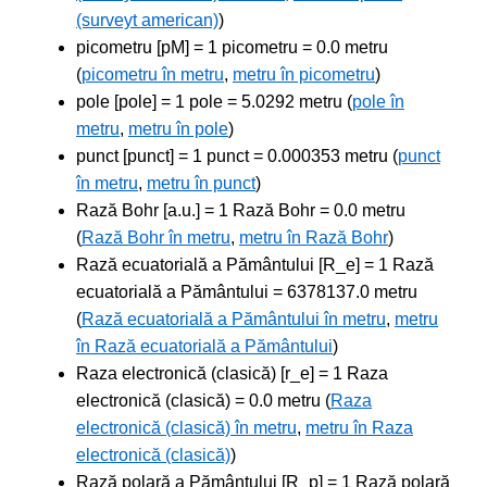
(surveyt american)
)
picometru [pM] = 1 picometru = 0.0 metru
(
picometru în metru
,
metru în picometru
)
pole [pole] = 1 pole = 5.0292 metru (
pole în
metru
,
metru în pole
)
punct [punct] = 1 punct = 0.000353 metru (
punct
în metru
,
metru în punct
)
Rază Bohr [a.u.] = 1 Rază Bohr = 0.0 metru
(
Rază Bohr în metru
,
metru în Rază Bohr
)
Rază ecuatorială a Pământului [R_e] = 1 Rază
ecuatorială a Pământului = 6378137.0 metru
(
Rază ecuatorială a Pământului în metru
,
metru
în Rază ecuatorială a Pământului
)
Raza electronică (clasică) [r_e] = 1 Raza
electronică (clasică) = 0.0 metru (
Raza
electronică (clasică) în metru
,
metru în Raza
electronică (clasică)
)
Rază polară a Pământului [R_p] = 1 Rază polară