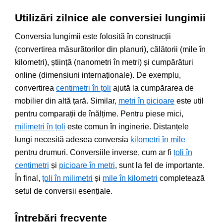
Utilizări zilnice ale conversiei lungimii
Conversia lungimii este folosită în construcții
(convertirea măsurătorilor din planuri), călătorii (mile în
kilometri), știință (nanometri în metri) și cumpărături
online (dimensiuni internaționale). De exemplu,
convertirea
centimetri în țoli
ajută la cumpărarea de
mobilier din altă țară. Similar,
metri în picioare
este util
pentru comparații de înălțime. Pentru piese mici,
milimetri în țoli
este comun în inginerie. Distanțele
lungi necesită adesea conversia
kilometri în mile
pentru drumuri. Conversiile inverse, cum ar fi
țoli în
centimetri
și
picioare în metri
, sunt la fel de importante.
În final,
țoli în milimetri
și
mile în kilometri
completează
setul de conversii esențiale.
Întrebări frecvente