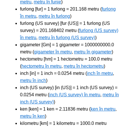
metru
,
metru în funie
)
furlong [fur] = 1 furlong = 201.168 metru (
furlong
în metru
,
metru în furlong
)
furlong (US survey) [fur (US)] = 1 furlong (US
survey) = 201.168402 metru (
furlong (US survey)
în metru
,
metru în furlong (US survey)
)
gigameter [Gm] = 1 gigameter = 1000000000.0
metru (
gigameter în metru
,
metru în gigameter
)
hectometru [hm] = 1 hectometru = 100.0 metru
(
hectometru în metru
,
metru în hectometru
)
inch [in] = 1 inch = 0.0254 metru (
inch în metru
,
metru în inch
)
inch (US survey) [in (US)] = 1 inch (US survey) =
0.0254 metru (
inch (US survey) în metru
,
metru în
inch (US survey)
)
ken [ken] = 1 ken = 2.11836 metru (
ken în metru
,
metru în ken
)
kilometru [km] = 1 kilometru = 1000.0 metru