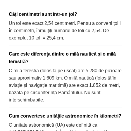
Câți centimetri sunt într-un țol?
Un țol este exact 2,54 centimetri. Pentru a converti țolii
în centimetri, înmulțiți numărul de țoli cu 2,54. De
exemplu, 10 țoli = 25,4 cm.
Care este diferența dintre o milă nautică și o milă
terestră?
O milă terestră (folosită pe uscat) are 5.280 de picioare
sau aproximativ 1,609 km. O milă nautică (folosită în
aviație și navigație maritimă) are exact 1.852 de metri,
bazată pe circumferința Pământului. Nu sunt
interschimbabile.
Cum convertesc unitățile astronomice în kilometri?
O unitate astronomică (UA) este definită ca