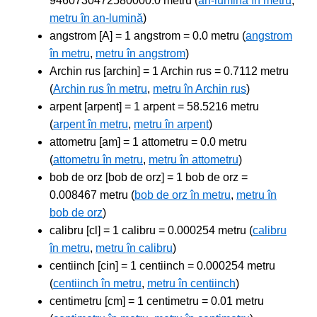
9460730472580000.0 metru (
an-lumină în metru
,
metru în an-lumină
)
angstrom [A] = 1 angstrom = 0.0 metru (
angstrom
în metru
,
metru în angstrom
)
Archin rus [archin] = 1 Archin rus = 0.7112 metru
(
Archin rus în metru
,
metru în Archin rus
)
arpent [arpent] = 1 arpent = 58.5216 metru
(
arpent în metru
,
metru în arpent
)
attometru [am] = 1 attometru = 0.0 metru
(
attometru în metru
,
metru în attometru
)
bob de orz [bob de orz] = 1 bob de orz =
0.008467 metru (
bob de orz în metru
,
metru în
bob de orz
)
calibru [cl] = 1 calibru = 0.000254 metru (
calibru
în metru
,
metru în calibru
)
centiinch [cin] = 1 centiinch = 0.000254 metru
(
centiinch în metru
,
metru în centiinch
)
centimetru [cm] = 1 centimetru = 0.01 metru