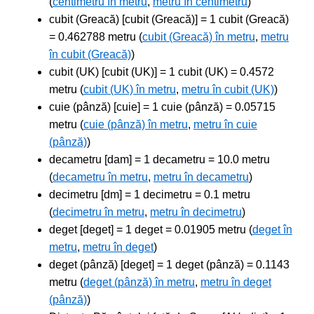
(
centimetru în metru
,
metru în centimetru
)
cubit (Greacă) [cubit (Greacă)] = 1 cubit (Greacă)
= 0.462788 metru (
cubit (Greacă) în metru
,
metru
în cubit (Greacă)
)
cubit (UK) [cubit (UK)] = 1 cubit (UK) = 0.4572
metru (
cubit (UK) în metru
,
metru în cubit (UK)
)
cuie (pânză) [cuie] = 1 cuie (pânză) = 0.05715
metru (
cuie (pânză) în metru
,
metru în cuie
(pânză)
)
decametru [dam] = 1 decametru = 10.0 metru
(
decametru în metru
,
metru în decametru
)
decimetru [dm] = 1 decimetru = 0.1 metru
(
decimetru în metru
,
metru în decimetru
)
deget [deget] = 1 deget = 0.01905 metru (
deget în
metru
,
metru în deget
)
deget (pânză) [deget] = 1 deget (pânză) = 0.1143
metru (
deget (pânză) în metru
,
metru în deget
(pânză)
)