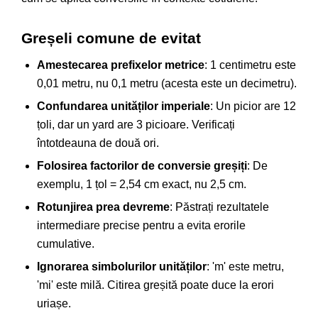
Greșeli comune de evitat
Amestecarea prefixelor metrice
: 1 centimetru este
0,01 metru, nu 0,1 metru (acesta este un decimetru).
Confundarea unităților imperiale
: Un picior are 12
țoli, dar un yard are 3 picioare. Verificați
întotdeauna de două ori.
Folosirea factorilor de conversie greșiți
: De
exemplu, 1 țol = 2,54 cm exact, nu 2,5 cm.
Rotunjirea prea devreme
: Păstrați rezultatele
intermediare precise pentru a evita erorile
cumulative.
Ignorarea simbolurilor unităților
: 'm' este metru,
'mi' este milă. Citirea greșită poate duce la erori
uriașe.