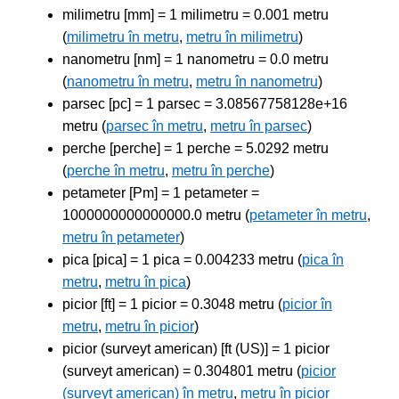
milimetru [mm] = 1 milimetru = 0.001 metru
(
milimetru în metru
,
metru în milimetru
)
nanometru [nm] = 1 nanometru = 0.0 metru
(
nanometru în metru
,
metru în nanometru
)
parsec [pc] = 1 parsec = 3.08567758128e+16
metru (
parsec în metru
,
metru în parsec
)
perche [perche] = 1 perche = 5.0292 metru
(
perche în metru
,
metru în perche
)
petameter [Pm] = 1 petameter =
1000000000000000.0 metru (
petameter în metru
,
metru în petameter
)
pica [pica] = 1 pica = 0.004233 metru (
pica în
metru
,
metru în pica
)
picior [ft] = 1 picior = 0.3048 metru (
picior în
metru
,
metru în picior
)
picior (surveyt american) [ft (US)] = 1 picior
(surveyt american) = 0.304801 metru (
picior
(surveyt american) în metru
,
metru în picior