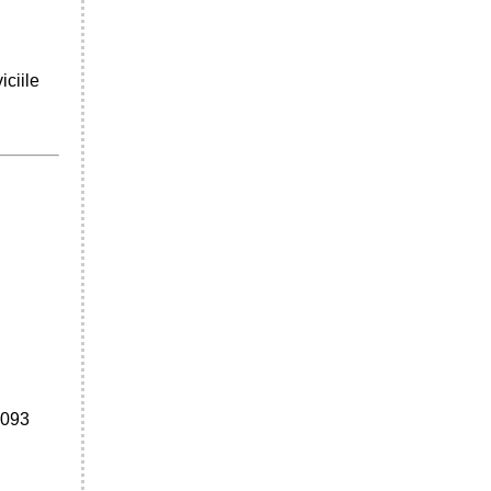
iciile
6093