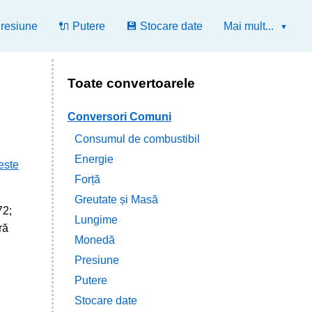
Presiune
🔌 Putere
💾 Stocare date
Mai mult...
Toate convertoarele
Conversori Comuni
Consumul de combustibil
Energie
este
Forță
Greutate și Masă
72;
Lungime
ră
Monedă
Presiune
Putere
Stocare date