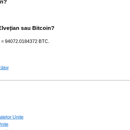
in?
Elvețian sau Bitcoin?
HF = 94072.0184372 BTC.
zător
atelor Unite
nite