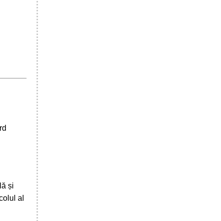
rd
lă și
olul al