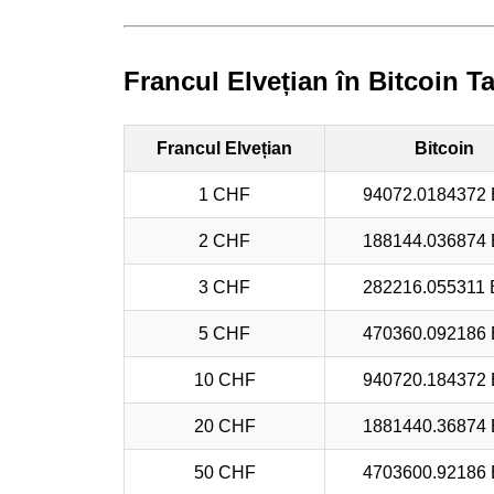
Francul Elvețian în Bitcoin T
Francul Elvețian
Bitcoin
1 CHF
94072.0184372
2 CHF
188144.036874
3 CHF
282216.055311
5 CHF
470360.092186
10 CHF
940720.184372
20 CHF
1881440.36874
50 CHF
4703600.92186