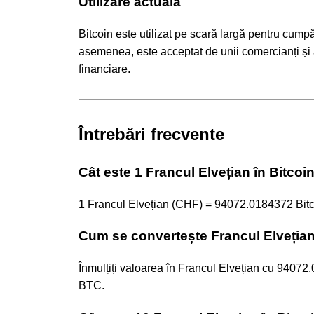
Utilizare actuală
Bitcoin este utilizat pe scară largă pentru cumpăr
asemenea, este acceptat de unii comercianți și af
financiare.
Întrebări frecvente
Cât este 1 Francul Elvețian în Bitcoi
1 Francul Elvețian (CHF) = 94072.0184372 Bitc
Cum se convertește Francul Elvețian
Înmulțiți valoarea în Francul Elvețian cu 94
BTC.