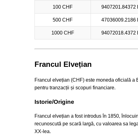
100 CHF
9407201.84372
500 CHF
47036009.2186
1000 CHF
94072018.4372
Francul Elvețian
Francul elvețian (CHF) este moneda oficială a El
pentru tranzacții și scopuri financiare.
Istorie/Origine
Francul elvețian a fost introdus în 1850, înlocu
recunoscută pe scară largă, cu valoarea sa lega
XX-lea.