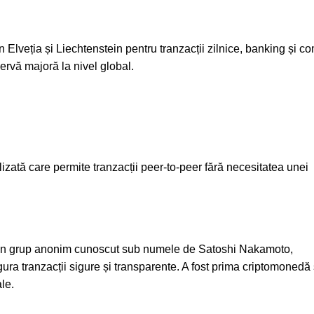
 în Elveția și Liechtenstein pentru tranzacții zilnice, banking și c
ervă majoră la nivel global.
zată care permite tranzacții peer-to-peer fără necesitatea unei
u un grup anonim cunoscut sub numele de Satoshi Nakamoto,
ra tranzacții sigure și transparente. A fost prima criptomonedă 
le.