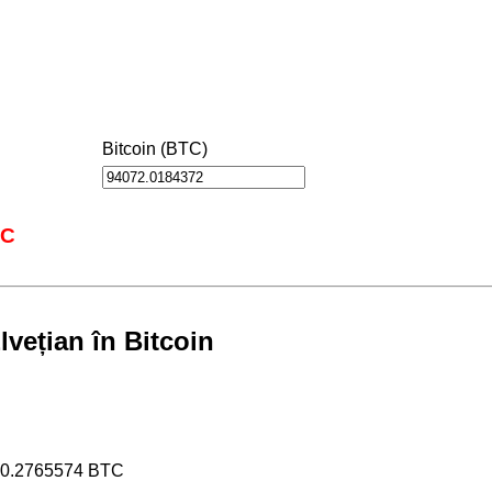
Bitcoin (BTC)
TC
vețian în Bitcoin
80.2765574 BTC