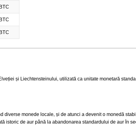
 BTC
 BTC
 BTC
veției și Liechtensteinului, utilizată ca unitate monetară standa
ind diverse monede locale, și de atunci a devenit o monedă stabi
tă istoric de aur până la abandonarea standardului de aur în sec