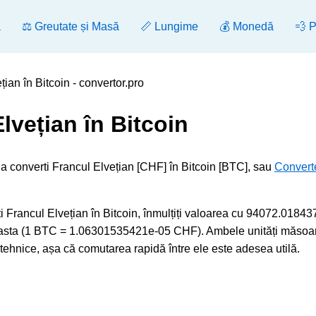
ă
⚖️ Greutate și Masă
📏 Lungime
💰 Monedă
💨 
ian în Bitcoin - convertor.pro
lvețian în Bitcoin
 a converti Francul Elvețian [CHF] în Bitcoin [BTC], sau
Convert
rancul Elvețian în Bitcoin, înmulțiți valoarea cu 94072.01843
aceasta (1 BTC = 1.06301535421e-05 CHF). Ambele unități măsoa
i tehnice, așa că comutarea rapidă între ele este adesea utilă.