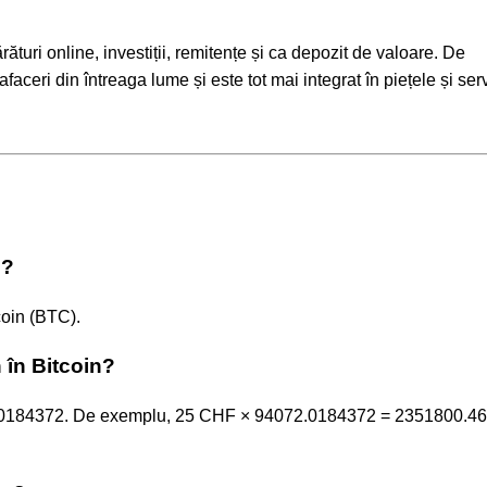
ături online, investiții, remitențe și ca depozit de valoare. De
aceri din întreaga lume și este tot mai integrat în piețele și serv
n?
oin (BTC).
 în Bitcoin?
072.0184372. De exemplu, 25 CHF × 94072.0184372 = 2351800.4