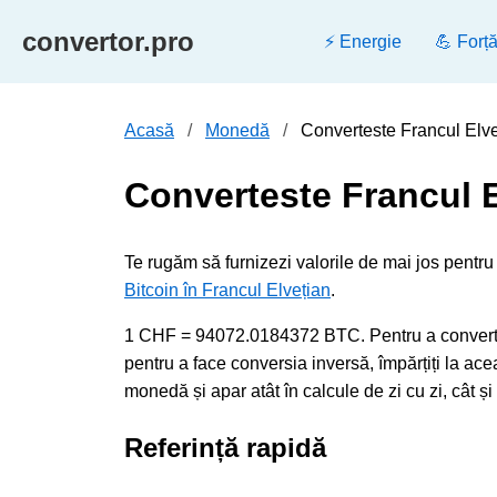
convertor.pro
⚡ Energie
💪 Forț
Acasă
Monedă
Converteste Francul Elveț
Converteste Francul E
Te rugăm să furnizezi valorile de mai jos pentru
Bitcoin în Francul Elvețian
.
1 CHF = 94072.0184372 BTC. Pentru a converti F
pentru a face conversia inversă, împărțiți la 
monedă și apar atât în calcule de zi cu zi, cât ș
Referință rapidă