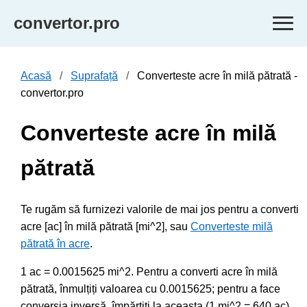
convertor.pro
Acasă
Suprafață
Converteste acre în milă pătrată -
convertor.pro
Converteste acre în milă
pătrată
Te rugăm să furnizezi valorile de mai jos pentru a converti
acre [ac] în milă pătrată [mi^2], sau
Converteste milă
pătrată în acre
.
1 ac = 0.0015625 mi^2. Pentru a converti acre în milă
pătrată, înmulțiți valoarea cu 0.0015625; pentru a face
conversia inversă, împărțiți la aceasta (1 mi^2 = 640 ac).