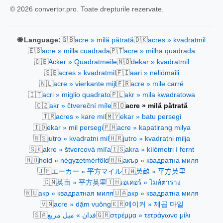
© 2026 convertor.pro. Toate drepturile rezervate.
🇬🇧
🇩🇰
🌐 Language:
acre » milă pătrată
acres » kvadratmil
🇪🇸
🇵🇹
acre » milla cuadrada
acre » milha quadrada
🇩🇪
🇳🇴
Acker » Quadratmeile
dekar » kvadratmil
🇸🇪
🇫🇮
acres » kvadratmil
aari » neliömaili
🇳🇱
🇫🇷
acre » vierkante mijl
acre » mile carré
🇮🇹
🇵🇱
acri » miglio quadrato
akr » mila kwadratowa
🇨🇿
🇷🇴
akr » čtvereční míle
acre » milă pătrată
🇹🇷
🇲🇾
acres » kare mil
ekar » batu persegi
🇮🇩
🇵🇭
ekar » mil persegi
acre » kapatirang milya
🇷🇸
🇭🇷
jutro » kvadratni mil
jutro » kvadratni milja
🇸🇰
🇮🇸
akre » štvorcová míľa
akra » kílómetri í fernt
🇭🇺
🇧🇬
hold » négyzetmérföld
акър » квадратна миля
🇯🇵
🇹🇼
エーカー » 平方マイル
英畝 » 平方英里
🇨🇳
🇹🇭
英亩 » 平方英里
เอเคอร์ » ไมล์ตาราง
🇷🇺
🇺🇦
акр » квадратная миля
акр » квадратна миля
🇻🇳
🇰🇷
acre » dặm vuông
에이커 » 제곱 마일
🇸🇦
🇬🇷
فدان » ميل مربع
στρέμμα » τετράγωνο μίλι