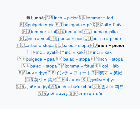
🇬🇧
🇩🇰
🌐 Limbă:
inch » picior
tommer » fod
🇪🇸
🇵🇹
🇩🇪
pulgada » pie
polegada » pé
Zoll » Fuß
🇳🇴
🇸🇪
🇫🇮
tommer » fot
tum » fot
tuuma » jalka
🇳🇱
🇫🇷
🇮🇹
inch » voet
pouce » pied
pollice » piede
🇵🇱
🇨🇿
🇷🇴
caliber » stopa
palec » stopa
inch » picior
🇹🇷
🇲🇾
🇮🇩
inç » ayak
inci » kaki
inci » kaki
🇵🇭
🇷🇸
🇭🇷
pulgada » paa
palac » stopa
inch » stopa
🇸🇰
🇮🇸
🇭🇺
palec » stopa
tomma » fótur
col » láb
🇧🇬
🇯🇵
🇹🇼
инч » фут
インチ » フィート
英寸 » 英尺
🇨🇳
🇹🇭
🇷🇺
英寸 » 英尺
นิ้ว » ฟุต
дюйм » фут
🇺🇦
🇻🇳
🇰🇷
дюйм » фут
inch » bước chân
인치 » 피트
🇸🇦
🇬🇷
بوصة » قدم
ίντσα » πόδι