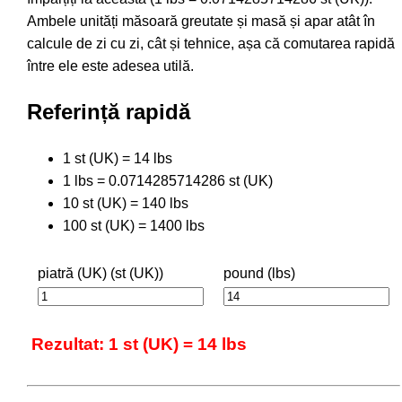
Ambele unități măsoară greutate și masă și apar atât în
calcule de zi cu zi, cât și tehnice, așa că comutarea rapidă
între ele este adesea utilă.
Referință rapidă
1 st (UK) = 14 lbs
1 lbs = 0.0714285714286 st (UK)
10 st (UK) = 140 lbs
100 st (UK) = 1400 lbs
piatră (UK) (st (UK))
pound (lbs)
Rezultat: 1 st (UK) = 14 lbs