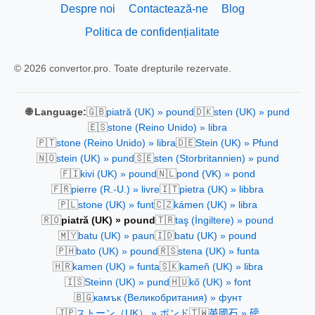
Despre noi
Contactează-ne
Blog
Politica de confidențialitate
© 2026 convertor.pro. Toate drepturile rezervate.
🇬🇧
🇩🇰
🌐 Language:
piatră (UK) » pound
sten (UK) » pund
🇪🇸
stone (Reino Unido) » libra
🇵🇹
🇩🇪
stone (Reino Unido) » libra
Stein (UK) » Pfund
🇳🇴
🇸🇪
stein (UK) » pund
sten (Storbritannien) » pund
🇫🇮
🇳🇱
kivi (UK) » pound
pond (VK) » pond
🇫🇷
🇮🇹
pierre (R.-U.) » livre
pietra (UK) » libbra
🇵🇱
🇨🇿
stone (UK) » funt
kámen (UK) » libra
🇷🇴
🇹🇷
piatră (UK) » pound
taş (İngiltere) » pound
🇲🇾
🇮🇩
batu (UK) » paun
batu (UK) » pound
🇵🇭
🇷🇸
bato (UK) » pound
stena (UK) » funta
🇭🇷
🇸🇰
kamen (UK) » funta
kameň (UK) » libra
🇮🇸
🇭🇺
Steinn (UK) » pund
kő (UK) » font
🇧🇬
камък (Великобритания) » фунт
🇯🇵
🇹🇼
ストーン（UK） » ポンド
英國石 » 磅