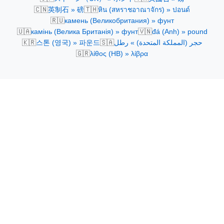
🇨🇳
🇹🇭
英制石 » 磅
หิน (สหราชอาณาจักร) » ปอนด์
🇷🇺
камень (Великобритания) » фунт
🇺🇦
🇻🇳
камінь (Велика Британія) » фунт
đá (Anh) » pound
🇰🇷
🇸🇦
스톤 (영국) » 파운드
حجر (المملكة المتحدة) » رطل
🇬🇷
λίθος (ΗΒ) » λίβρα