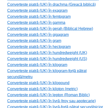
Converteste piatră (UK) în drachma (Greacă biblică)
Converteste piatră (UK) în exagram
Converteste piatră (UK) în femtogram
Converteste piatră (UK) în gamma
Converteste piatră (UK) în gerah (Biblical Hebrew)
Converteste piatră (UK) în gigagram
Converteste piatră (UK) în gram
Converteste piatră (UK) în hectogram
Converteste piatră (UK) în hundredweight (UK)
Converteste piatră (UK) în hundredweight (US)
Converteste piatră (UK) în kilogram
Converteste piatră (UK) în kilogram-forță pătrat
secundă/metru
Converteste piatră (UK) în kilopound
Converteste piatră (UK) în kiloton (metric)
Converteste piatră (UK) în lepton (Roman Biblic)
Converteste piatră (UK) în livră (troy sau apotecarie)
Converteste piatră (UK) în livră-forță pătrat secund/picior