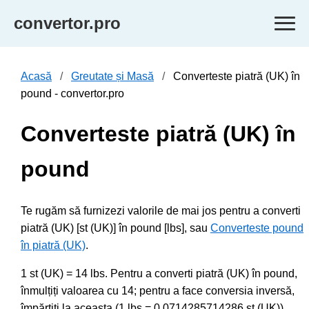
convertor.pro
Acasă
Greutate și Masă
Converteste piatră (UK) în
pound - convertor.pro
Converteste piatră (UK) în
pound
Te rugăm să furnizezi valorile de mai jos pentru a converti
piatră (UK) [st (UK)] în pound [lbs], sau
Converteste pound
în piatră (UK)
.
1 st (UK) = 14 lbs. Pentru a converti piatră (UK) în pound,
înmulțiți valoarea cu 14; pentru a face conversia inversă,
împărțiți la aceasta (1 lbs = 0.0714285714286 st (UK)).