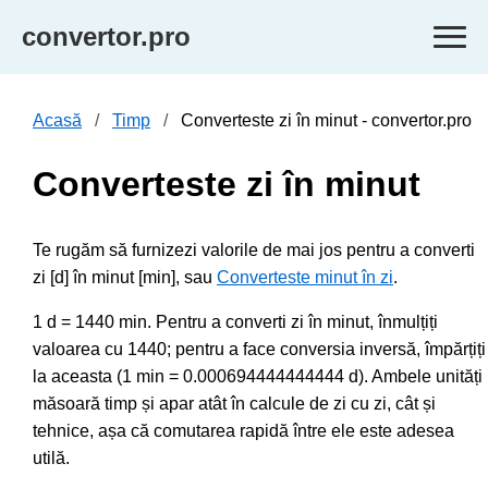
convertor.pro
Acasă
Timp
Converteste zi în minut - convertor.pro
Converteste zi în minut
Te rugăm să furnizezi valorile de mai jos pentru a converti
zi [d] în minut [min], sau
Converteste minut în zi
.
1 d = 1440 min. Pentru a converti zi în minut, înmulțiți
valoarea cu 1440; pentru a face conversia inversă, împărțiți
la aceasta (1 min = 0.000694444444444 d). Ambele unități
măsoară timp și apar atât în calcule de zi cu zi, cât și
tehnice, așa că comutarea rapidă între ele este adesea
utilă.