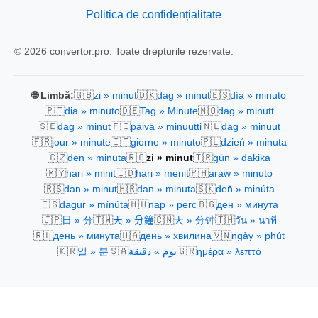
Politica de confidențialitate
© 2026 convertor.pro. Toate drepturile rezervate.
🇬🇧
🇩🇰
🇪🇸
🌐 Limbă:
zi » minut
dag » minut
día » minuto
🇵🇹
🇩🇪
🇳🇴
dia » minuto
Tag » Minute
dag » minutt
🇸🇪
🇫🇮
🇳🇱
dag » minut
päivä » minuutti
dag » minuut
🇫🇷
🇮🇹
🇵🇱
jour » minute
giorno » minuto
dzień » minuta
🇨🇿
🇷🇴
🇹🇷
den » minuta
zi » minut
gün » dakika
🇲🇾
🇮🇩
🇵🇭
hari » minit
hari » menit
araw » minuto
🇷🇸
🇭🇷
🇸🇰
dan » minut
dan » minuta
deň » minúta
🇮🇸
🇭🇺
🇧🇬
dagur » mínúta
nap » perc
ден » минута
🇯🇵
🇹🇼
🇨🇳
🇹🇭
日 » 分
天 » 分鐘
天 » 分钟
วัน » นาที
🇷🇺
🇺🇦
🇻🇳
день » минута
день » хвилина
ngày » phút
🇰🇷
🇸🇦
🇬🇷
일 » 분
يوم » دقيقة
ημέρα » λεπτό