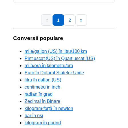
«
1
2
»
Conversii populare
mile/gallon (US) în litru/100 km
Pint uscat (US) în Quart uscat (US)
milă/oră în kilometru/oră
Euro în Dolarul Statelor Unite
litru în gallon (US)
centimetru în inch
radian în grad
Zecimal în Binare
kilogram-forță în newton
bar în psi
kilogram în pound