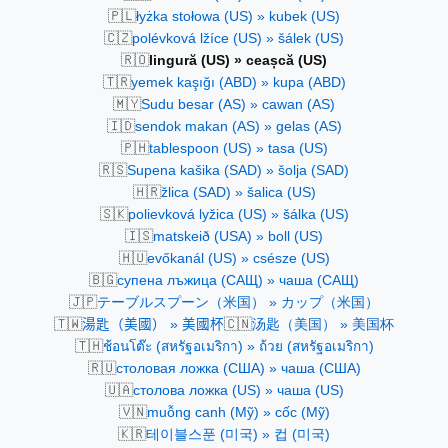
🇵🇱
łyżka stołowa (US) » kubek (US)
🇨🇿
polévková lžíce (US) » šálek (US)
🇷🇴
lingură (US) » ceașcă (US)
🇹🇷
yemek kaşığı (ABD) » kupa (ABD)
🇲🇾
Sudu besar (AS) » cawan (AS)
🇮🇩
sendok makan (AS) » gelas (AS)
🇵🇭
tablespoon (US) » tasa (US)
🇷🇸
Supena kašika (SAD) » šolja (SAD)
🇭🇷
žlica (SAD) » šalica (US)
🇸🇰
polievková lyžica (US) » šálka (US)
🇮🇸
matskeið (USA) » boll (US)
🇭🇺
evőkanál (US) » csésze (US)
🇧🇬
супена лъжица (САЩ) » чаша (САЩ)
🇯🇵
テーブルスプーン（米国） » カップ（米国）
🇹🇼
🇨🇳
湯匙（美國） » 美國杯
汤匙（美国） » 美国杯
🇹🇭
ช้อนโต๊ะ (สหรัฐอเมริกา) » ถ้วย (สหรัฐอเมริกา)
🇷🇺
столовая ложка (США) » чаша (США)
🇺🇦
столова ложка (US) » чаша (US)
🇻🇳
muỗng canh (Mỹ) » cốc (Mỹ)
🇰🇷
테이블스푼 (미국) » 컵 (미국)