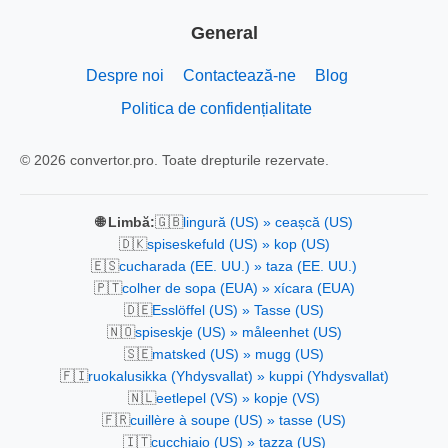
General
Despre noi
Contactează-ne
Blog
Politica de confidențialitate
© 2026 convertor.pro. Toate drepturile rezervate.
🇬🇧
🌐 Limbă:
lingură (US) » ceașcă (US)
🇩🇰
spiseskefuld (US) » kop (US)
🇪🇸
cucharada (EE. UU.) » taza (EE. UU.)
🇵🇹
colher de sopa (EUA) » xícara (EUA)
🇩🇪
Esslöffel (US) » Tasse (US)
🇳🇴
spiseskje (US) » måleenhet (US)
🇸🇪
matsked (US) » mugg (US)
🇫🇮
ruokalusikka (Yhdysvallat) » kuppi (Yhdysvallat)
🇳🇱
eetlepel (VS) » kopje (VS)
🇫🇷
cuillère à soupe (US) » tasse (US)
🇮🇹
cucchiaio (US) » tazza (US)