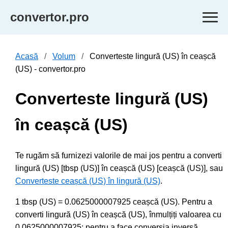
convertor.pro
Acasă
Volum
Converteste lingură (US) în ceașcă
(US) - convertor.pro
Converteste lingură (US)
în ceașcă (US)
Te rugăm să furnizezi valorile de mai jos pentru a converti
lingură (US) [tbsp (US)] în ceașcă (US) [ceașcă (US)], sau
Converteste ceașcă (US) în lingură (US)
.
1 tbsp (US) = 0.0625000007925 ceașcă (US). Pentru a
converti lingură (US) în ceașcă (US), înmulțiți valoarea cu
0.0625000007925; pentru a face conversia inversă,