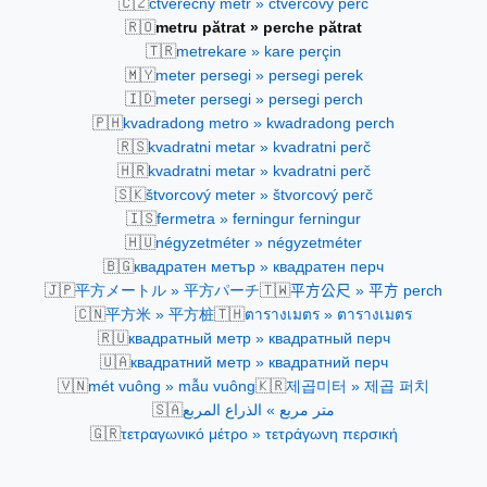
🇨🇿
čtverečný metr » čtvercový perč
🇷🇴
metru pătrat » perche pătrat
🇹🇷
metrekare » kare perçin
🇲🇾
meter persegi » persegi perek
🇮🇩
meter persegi » persegi perch
🇵🇭
kvadradong metro » kwadradong perch
🇷🇸
kvadratni metar » kvadratni perč
🇭🇷
kvadratni metar » kvadratni perč
🇸🇰
štvorcový meter » štvorcový perč
🇮🇸
fermetra » ferningur ferningur
🇭🇺
négyzetméter » négyzetméter
🇧🇬
квадратен метър » квадратен перч
🇯🇵
🇹🇼
平方メートル » 平方パーチ
平方公尺 » 平方 perch
🇨🇳
🇹🇭
平方米 » 平方桩
ตารางเมตร » ตารางเมตร
🇷🇺
квадратный метр » квадратный перч
🇺🇦
квадратний метр » квадратний перч
🇻🇳
🇰🇷
mét vuông » mẫu vuông
제곱미터 » 제곱 퍼치
🇸🇦
متر مربع » الذراع المربع
🇬🇷
τετραγωνικό μέτρο » τετράγωνη περσική