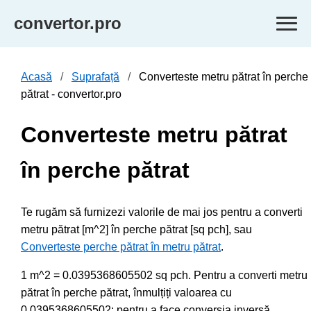
convertor.pro
Acasă
Suprafață
Converteste metru pătrat în perche
pătrat - convertor.pro
Converteste metru pătrat
în perche pătrat
Te rugăm să furnizezi valorile de mai jos pentru a converti
metru pătrat [m^2] în perche pătrat [sq pch], sau
Converteste perche pătrat în metru pătrat
.
1 m^2 = 0.0395368605502 sq pch. Pentru a converti metru
pătrat în perche pătrat, înmulțiți valoarea cu
0.0395368605502; pentru a face conversia inversă,