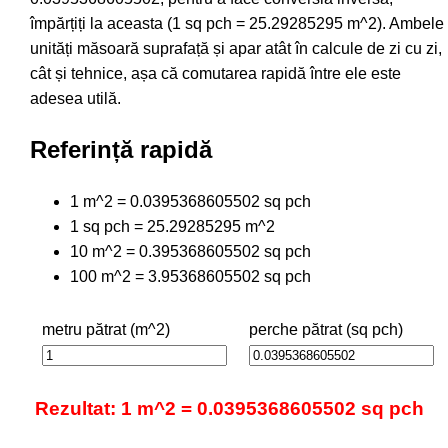
împărțiți la aceasta (1 sq pch = 25.29285295 m^2). Ambele
unități măsoară suprafață și apar atât în calcule de zi cu zi,
cât și tehnice, așa că comutarea rapidă între ele este
adesea utilă.
Referință rapidă
1 m^2 = 0.0395368605502 sq pch
1 sq pch = 25.29285295 m^2
10 m^2 = 0.395368605502 sq pch
100 m^2 = 3.95368605502 sq pch
metru pătrat (m^2)
perche pătrat (sq pch)
Rezultat: 1 m^2 = 0.0395368605502 sq pch