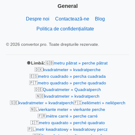
General
Despre noi
Contactează-ne
Blog
Politica de confidențialitate
© 2026 convertor.pro. Toate drepturile rezervate.
🇬🇧
🌐 Limbă:
metru pătrat » perche pătrat
🇩🇰
kvadratmeter » kvadratperche
🇪🇸
metro cuadrado » percha cuadrada
🇵🇹
metro quadrado » perche quadrado
🇩🇪
Quadratmeter » Quadratperch
🇳🇴
kvadratmeter » kvadratperch
🇸🇪
🇫🇮
kvadratmeter » kvadratperch
neliömetri » neliöperch
🇳🇱
vierkante meter » vierkante perche
🇫🇷
mètre carré » perche carré
🇮🇹
metro quadrato » perché quadrato
🇵🇱
metr kwadratowy » kwadratowy percz