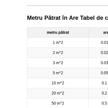
Metru Pătrat în Are Tabel de 
metru pătrat
ar
1 m^2
0.01
2 m^2
0.02
3 m^2
0.03
5 m^2
0.05
10 m^2
0.1
20 m^2
0.2
50 m^2
0.5