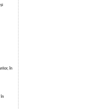
și
ilor, în
 în