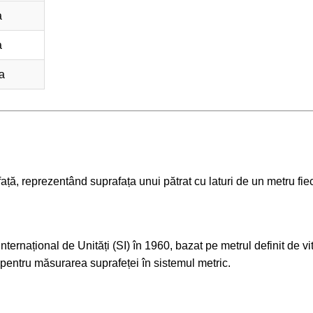
a
a
a
ață, reprezentând suprafața unui pătrat cu laturi de un metru fie
 Internațional de Unități (SI) în 1960, bazat pe metrul definit de v
d pentru măsurarea suprafeței în sistemul metric.