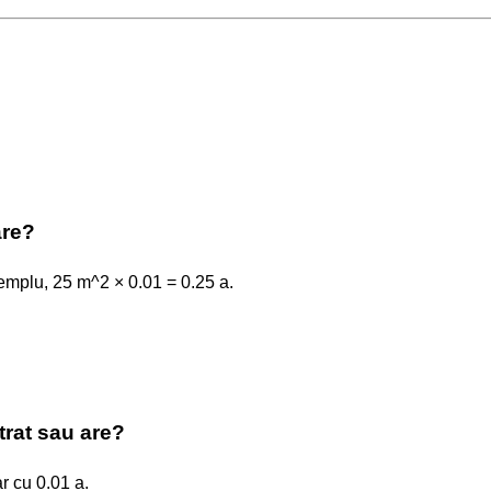
are?
xemplu, 25 m^2 × 0.01 = 0.25 a.
trat sau are?
r cu 0.01 a.