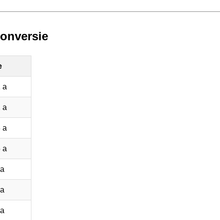
conversie
e
 a
 a
 a
 a
 a
 a
 a