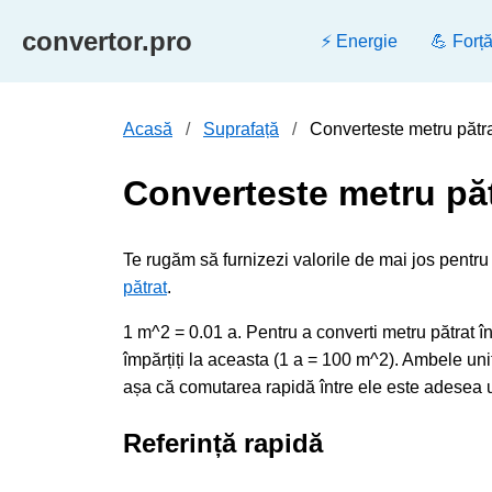
convertor.pro
⚡ Energie
💪 Forț
Acasă
Suprafață
Converteste metru pătrat
Converteste metru păt
Te rugăm să furnizezi valorile de mai jos pentru 
pătrat
.
1 m^2 = 0.01 a. Pentru a converti metru pătrat în
împărțiți la aceasta (1 a = 100 m^2). Ambele unită
așa că comutarea rapidă între ele este adesea u
Referință rapidă