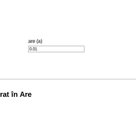
are (a)
at în Are