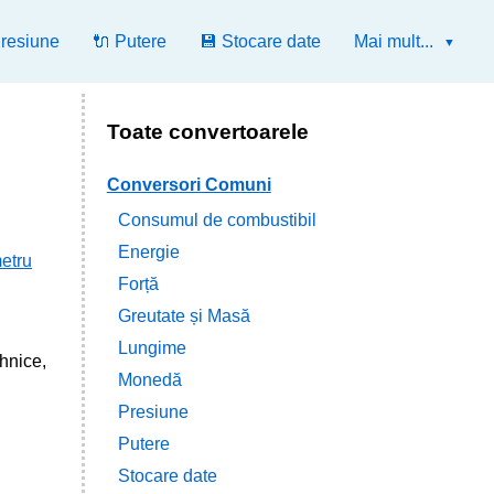
Presiune
🔌 Putere
💾 Stocare date
Mai mult...
Toate convertoarele
Conversori Comuni
Consumul de combustibil
Energie
etru
Forță
Greutate și Masă
Lungime
ehnice,
Monedă
Presiune
Putere
Stocare date