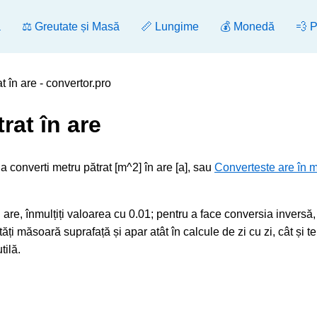
ă
⚖️ Greutate și Masă
📏 Lungime
💰 Monedă
💨 
 în are - convertor.pro
rat în are
a converti metru pătrat [m^2] în are [a], sau
Converteste are în m
 are, înmulțiți valoarea cu 0.01; pentru a face conversia inversă,
ți măsoară suprafață și apar atât în calcule de zi cu zi, cât și t
tilă.