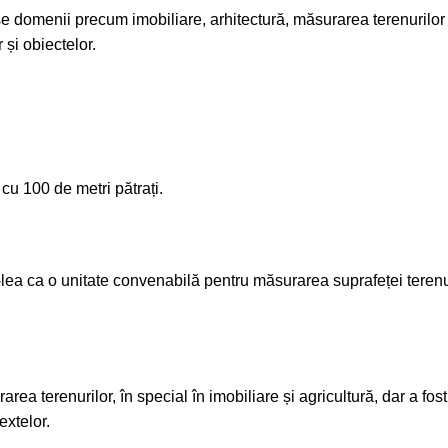
rse domenii precum imobiliare, arhitectură, măsurarea terenurilor 
 și obiectelor.
cu 100 de metri pătrați.
X-lea ca o unitate convenabilă pentru măsurarea suprafeței terenur
area terenurilor, în special în imobiliare și agricultură, dar a fost
extelor.