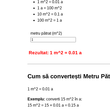
1 m^2 = 0.01 a
1 a = 100 m^2
10 m^2 = 0.1 a
100 m^2 = 1 a
metru pătrat (m^2)
Rezultat: 1 m^2 = 0.01 a
Cum să convertești Metru Pătr
1 m^2 = 0.01 a
Exemplu:
converti 15 m^2 în a:
15 m^2 = 15 × 0.01 a = 0.15 a