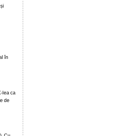
și
l în
X-lea ca
te de
I). Cu