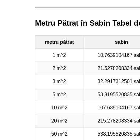
Metru Pătrat în Sabin Tabel d
metru pătrat
sabin
1 m^2
10.7639104167 sa
2 m^2
21.5278208334 sa
3 m^2
32.2917312501 sa
5 m^2
53.8195520835 sa
10 m^2
107.639104167 sa
20 m^2
215.278208334 sa
50 m^2
538.195520835 sa