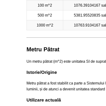
100 m^2
1076.39104167 sa
500 m^2
5381.95520835 sa
1000 m^2
10763.9104167 sa
Metru Pătrat
Un metru pătrat (m^2) este unitatea SI de supraf
Istorie/Origine
Metru pătrat a fost stabilit ca parte a Sistemului
luminii, și de atunci a devenit unitatea standar
Utilizare actuală