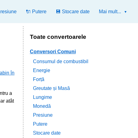
Presiune
🔌 Putere
💾 Stocare date
Mai mult...
Toate convertoarele
Conversori Comuni
Consumul de combustibil
Energie
abin în
Forță
Greutate și Masă
ntru a
Lungime
ar atât
Monedă
Presiune
Putere
Stocare date