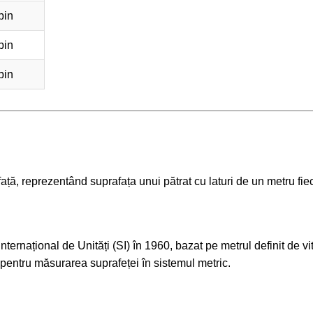
bin
bin
bin
ață, reprezentând suprafața unui pătrat cu laturi de un metru fie
 Internațional de Unități (SI) în 1960, bazat pe metrul definit de v
d pentru măsurarea suprafeței în sistemul metric.