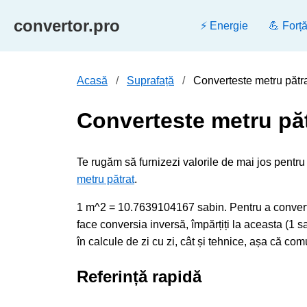
convertor.pro
⚡ Energie
💪 Forț
Acasă
Suprafață
Converteste metru pătra
Converteste metru păt
Te rugăm să furnizezi valorile de mai jos pentru 
metru pătrat
.
1 m^2 = 10.7639104167 sabin. Pentru a converti
face conversia inversă, împărțiți la aceasta (1
în calcule de zi cu zi, cât și tehnice, așa că com
Referință rapidă