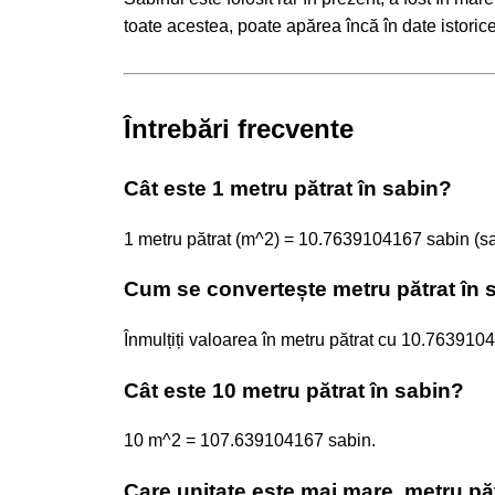
toate acestea, poate apărea încă în date istoric
Întrebări frecvente
Cât este 1 metru pătrat în sabin?
1 metru pătrat (m^2) = 10.7639104167 sabin (sa
Cum se convertește metru pătrat în 
Înmulțiți valoarea în metru pătrat cu 10.763
Cât este 10 metru pătrat în sabin?
10 m^2 = 107.639104167 sabin.
Care unitate este mai mare, metru pă