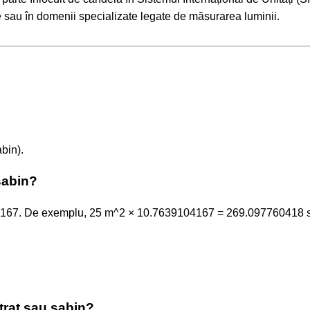
e sau în domenii specializate legate de măsurarea luminii.
bin).
sabin?
9104167. De exemplu, 25 m^2 × 10.7639104167 = 269.097760418 
trat sau sabin?