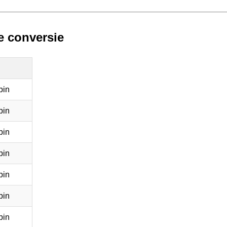
e conversie
bin
bin
bin
bin
bin
bin
bin