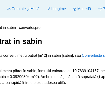
ă
⚖️ Greutate și Masă
📏 Lungime
💰 Monedă
💨 
t în sabin - convertor.pro
rat în sabin
a converti metru pătrat [m^2] în sabin [sabin], sau
Converteste s
 metru pătrat în sabin, înmulțiți valoarea cu 10.7639104167; pe
 sabin = 0.09290304 m^2). Ambele unități măsoară suprafață și ap
utarea rapidă între ele este adesea utilă.