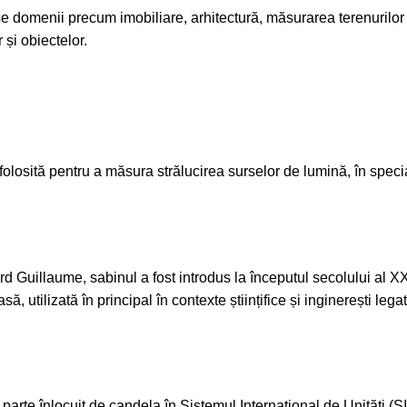
rse domenii precum imobiliare, arhitectură, măsurarea terenurilor 
 și obiectelor.
folosită pentru a măsura strălucirea surselor de lumină, în specia
 Guillaume, sabinul a fost introdus la începutul secolului al X
ă, utilizată în principal în contexte științifice și inginerești lega
e parte înlocuit de candela în Sistemul Internațional de Unități (S