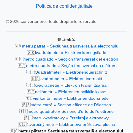
Politica de confidențialitate
© 2026 convertor.pro. Toate drepturile rezervate.
🌐 Limbă:
🇬🇧
metru pătrat » Secțiunea transversală a electronului
🇩🇰
kvadratmeter » Elektronskæringsflade
🇪🇸
metro cuadrado » Sección transversal del electrón
🇵🇹
metro quadrado » Seção transversal do elétron
🇩🇪
Quadratmeter » Elektronenquerschnitt
🇳🇴
kvadratmeter » Elektron tverrsnitt
🇸🇪
kvadratmeter » Elektron tvärsnittsarea
🇫🇮
neliömetri » Elektronien poikkileikkaus
🇳🇱
vierkante meter » Elektronen doorsnede
🇫🇷
mètre carré » Section efficace de l'électron
🇮🇹
metro quadrato » Sezione d'urto dell'elettrone
🇵🇱
metr kwadratowy » Przekrój elektronowy
🇨🇿
čtverečný metr » Elektronová průřezová plocha
🇷🇴
metru pătrat » Secțiunea transversală a electronului