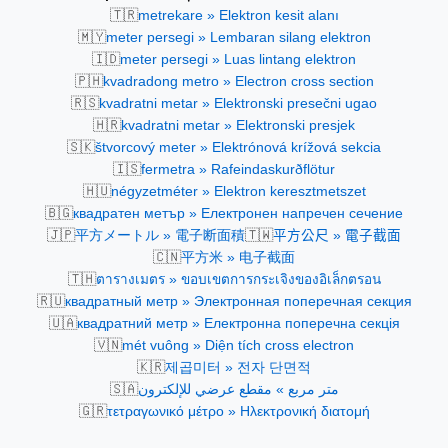
🇹🇷
metrekare » Elektron kesit alanı
🇲🇾
meter persegi » Lembaran silang elektron
🇮🇩
meter persegi » Luas lintang elektron
🇵🇭
kvadradong metro » Electron cross section
🇷🇸
kvadratni metar » Elektronski presečni ugao
🇭🇷
kvadratni metar » Elektronski presjek
🇸🇰
štvorcový meter » Elektrónová krížová sekcia
🇮🇸
fermetra » Rafeindaskurðflötur
🇭🇺
négyzetméter » Elektron keresztmetszet
🇧🇬
квадратен метър » Електронен напречен сечение
🇯🇵
🇹🇼
平方メートル » 電子断面積
平方公尺 » 電子截面
🇨🇳
平方米 » 电子截面
🇹🇭
ตารางเมตร » ขอบเขตการกระเจิงของอิเล็กตรอน
🇷🇺
квадратный метр » Электронная поперечная секция
🇺🇦
квадратний метр » Електронна поперечна секція
🇻🇳
mét vuông » Diện tích cross electron
🇰🇷
제곱미터 » 전자 단면적
🇸🇦
متر مربع » مقطع عرضي للإلكترون
🇬🇷
τετραγωνικό μέτρο » Ηλεκτρονική διατομή