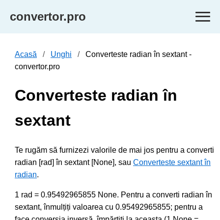
convertor.pro
Acasă
Unghi
Converteste radian în sextant -
convertor.pro
Converteste radian în
sextant
Te rugăm să furnizezi valorile de mai jos pentru a converti
radian [rad] în sextant [None], sau
Converteste sextant în
radian
.
1 rad = 0.95492965855 None. Pentru a converti radian în
sextant, înmulțiți valoarea cu 0.95492965855; pentru a
face conversia inversă, împărțiți la aceasta (1 None =