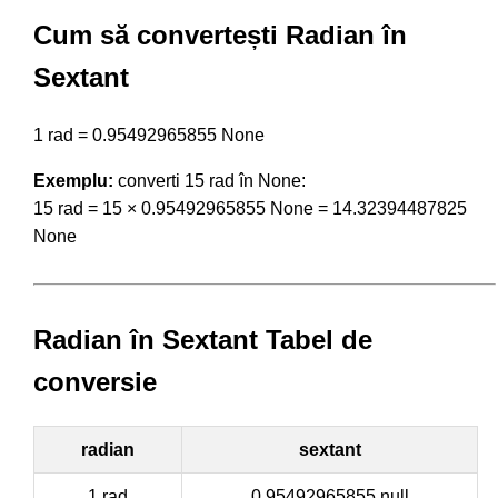
Cum să convertești Radian în
Sextant
1 rad = 0.95492965855 None
Exemplu:
converti 15 rad în None:
15 rad = 15 × 0.95492965855 None = 14.32394487825
None
Radian în Sextant Tabel de
conversie
radian
sextant
1 rad
0.95492965855 null