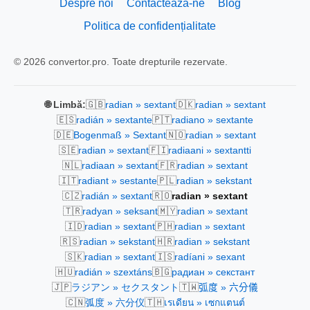
Despre noi
Contactează-ne
Blog
Politica de confidențialitate
© 2026 convertor.pro. Toate drepturile rezervate.
🇬🇧
🇩🇰
🌐 Limbă:
radian » sextant
radian » sextant
🇪🇸
🇵🇹
radián » sextante
radiano » sextante
🇩🇪
🇳🇴
Bogenmaß » Sextant
radian » sextant
🇸🇪
🇫🇮
radian » sextant
radiaani » sextantti
🇳🇱
🇫🇷
radiaan » sextant
radian » sextant
🇮🇹
🇵🇱
radiant » sestante
radian » sekstant
🇨🇿
🇷🇴
radián » sextant
radian » sextant
🇹🇷
🇲🇾
radyan » seksant
radian » sextant
🇮🇩
🇵🇭
radian » sextant
radian » sextant
🇷🇸
🇭🇷
radian » sekstant
radian » sekstant
🇸🇰
🇮🇸
radian » sextant
radíani » sexant
🇭🇺
🇧🇬
radián » szextáns
радиан » секстант
🇯🇵
🇹🇼
ラジアン » セクスタント
弧度 » 六分儀
🇨🇳
🇹🇭
弧度 » 六分仪
เรเดียน » เซกแตนต์